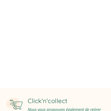
Audresselles |fleurs deuil Bazinghen | fleurs deuil
Beuvrequen | fleurs deuil Camiers | fleurs deuil Carly | fleurs
deuil Condette | fleurs deuil Crémarest | fleurs deuil Dannes |
fleurs deuil Desvres |fleurs deuil Ecault | fleurs deuil
Echinghen | fleurs deuil Le Touquet |fleurs deuil Ferques |
fleurs deuil Hardelot | fleurs deuil Hardinghen | fleurs deuil
Hesdigneul les Boulogne | fleurs deuil Hesdin l’Abbé | fleurs
deuil Hydrequent |fleurs deuil Maninghen Hennes | fleurs
deuil Marquise | fleurs deuil Neufchatel Hardelot | fleurs deuil
Offrethun | fleurs deuil Réty | fleurs deuil Rinxent | fleurs deuil
Samer |fleurs deuil Wacquinghen | fleurs deuil Wierre Effroy |
fleurs deuil Wirwignes | fleurs deuil Wissant/span.
Click'n'collect
Nous vous proposons également de retirer