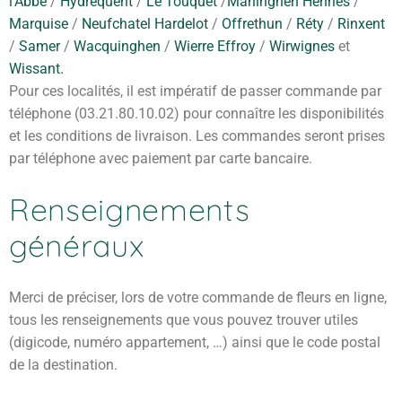
l’Abbé
/
Hydrequent
/
Le Touquet
/
Maninghen Hennes
/
Marquise
/
Neufchatel Hardelot
/
Offrethun
/
Réty
/
Rinxent
/
Samer
/
Wacquinghen
/
Wierre Effroy
/
Wirwignes
et
Wissant.
Pour ces localités, il est impératif de passer commande par
téléphone (03.21.80.10.02) pour connaître les disponibilités
et les conditions de livraison. Les commandes seront prises
par téléphone avec paiement par carte bancaire.
Renseignements
généraux
Merci de préciser, lors de votre commande de fleurs en ligne,
tous les renseignements que vous pouvez trouver utiles
(digicode, numéro appartement, …) ainsi que le code postal
de la destination.
fleurs deuil Ambleteuse | fleurs deuil Audinghen |fleurs deuil