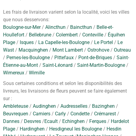
Les frais de livraison varient selon la localité, voici les villes
que nous desservons:
Boulogne-sur-Mer
/
Alincthun
/
Baincthun
/
Belle-et-
Houllefort
/
Bellebrune
/
Colembert
/
Conteville
/
Équihen
Plage
/
Isques
/
La Capelle-les-Boulogne
/
Le Portel
/
Le
Wast
/
Macquinghen
/
Mont Lambert
/
Ostrohove
/
Outreau
/
Pernes-les-Boulogne
/
Pittefaux
/
Pont-de-Briques
/
Saint-
Étienne-au-Mont
/
Saint-Léonard
/
Saint-Martin-Boulogne
/
Wimereux
/
Wimille
Sous certaines conditions et selon les disponibilités des
livreurs, les livraisons de fleurs peuvent se faire également
sur :
Ambleteuse
/
Audinghen
/
Audresselles
/
Bazinghen
/
Beuvrequen
/
Camiers
/
Carly
/
Condette
/
Crémarest
/
Dannes
/
Desvres
/
Ecault
/
Echinghen
/
Ferques
/
Hardelot
Plage
/
Hardinghen
/
Hesdigneul les Boulogne
/
Hesdin