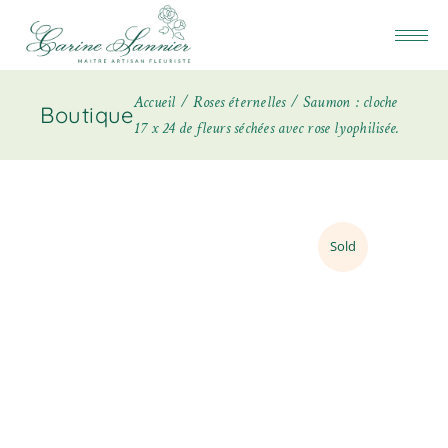
Accueil
Roses éternelles
Saumon : cloche
Boutique
17 x 24 de fleurs séchées avec rose lyophilisée.
Sold