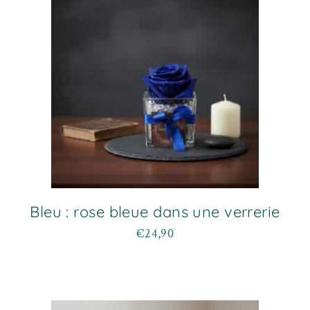
Bleu : rose bleue dans une verrerie
€
24,90
Ce
produit
a
plusieurs
variations.
Les