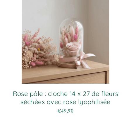
options
peuvent
être
choisies
sur
la
page
du
produit
Rose pâle : cloche 14 x 27 de fleurs
séchées avec rose lyophilisée
€
49,90