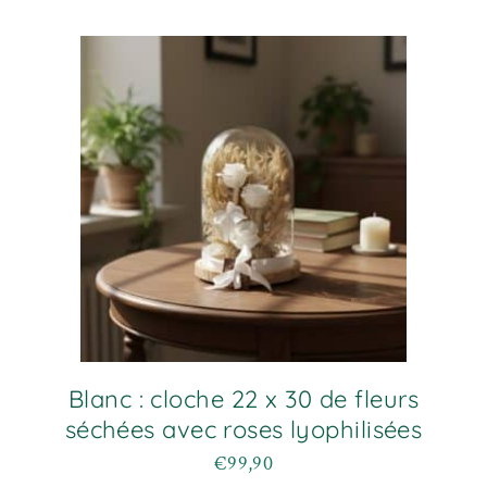
plusieurs
à
variations.
€24,90
Les
options
peuvent
être
choisies
sur
la
page
du
produit
Blanc : cloche 22 x 30 de fleurs
séchées avec roses lyophilisées
€
99,90