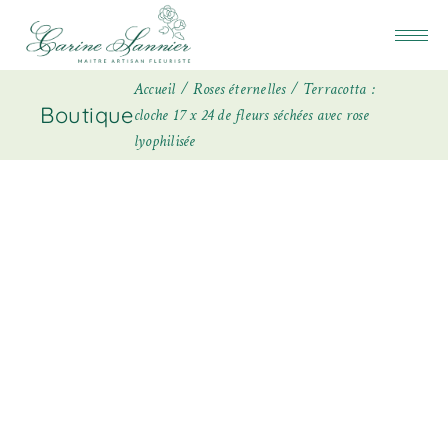
Accueil
Roses éternelles
Terracotta :
Boutique
cloche 17 x 24 de fleurs séchées avec rose
lyophilisée