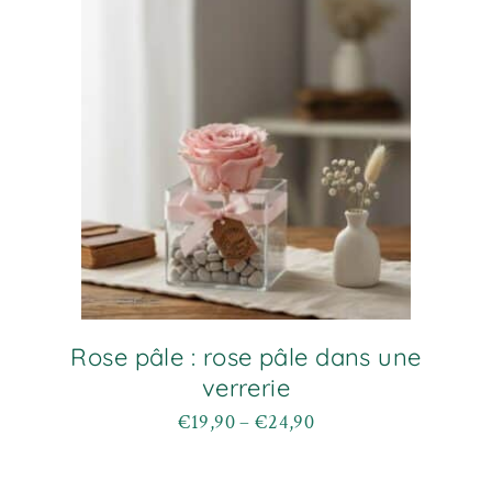
Rose pâle : rose pâle dans une
verrerie
€
19,90
–
€
24,90
Plage
Ce
de
produit
prix :
a
€19,90