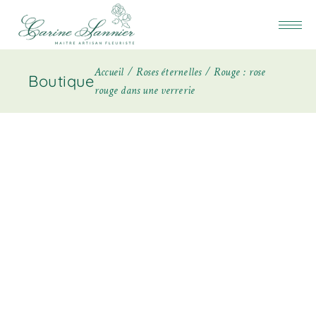
Accueil
Roses éternelles
Rouge : rose
Boutique
rouge dans une verrerie