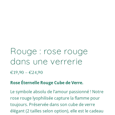
Rouge : rose rouge
dans une verrerie
€
19,90
–
€
24,90
Plage
de
Rose Éternelle Rouge Cube de Verre.
prix :
€19,90
Le symbole absolu de l’amour passionné ! Notre
à
rose rouge lyophilisée capture la flamme pour
€24,90
toujours. Préservée dans son cube de verre
élégant (2 tailles selon option), elle est le cadeau