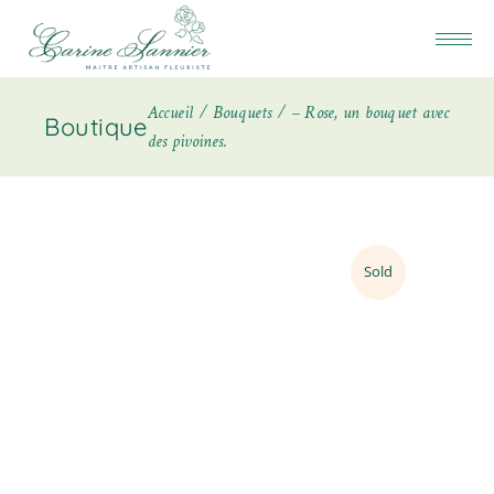
Accueil
Bouquets
– Rose, un bouquet avec
Boutique
des pivoines.
Sold