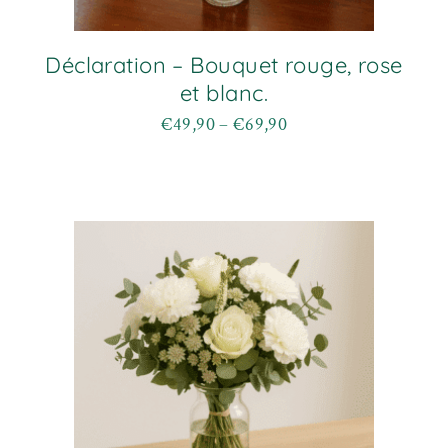
Déclaration – Bouquet rouge, rose
et blanc.
€
49,90
–
€
69,90
Plage
Ce
de
produit
prix :
a
€49,90
plusieurs
à
variations.
€69,90
Les
options
peuvent
être
choisies
sur
la
page
du
produit