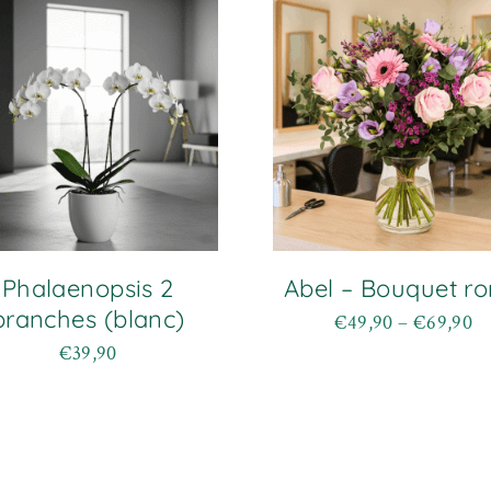
Phalaenopsis 2
Abel – Bouquet ro
branches (blanc)
€
49,90
–
€
69,90
Plage
Ce
de
€
39,90
produit
prix :
a
€49,90
plusieurs
à
variations.
€69,90
Les
options
peuvent
être