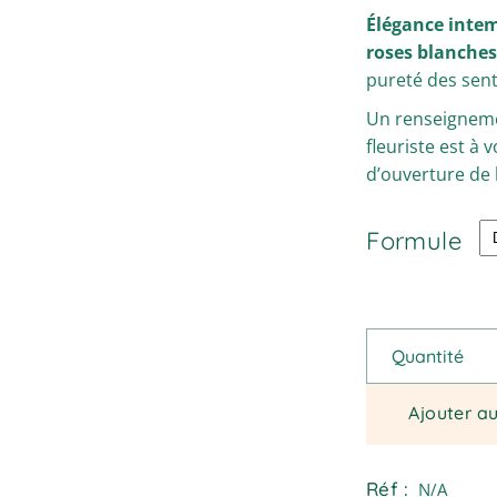
de
Élégance inte
prix :
€69,90
roses blanche
à
pureté des sen
€109,90
Un renseigneme
fleuriste est à
d’ouverture de 
Formule
Abelia - Bouque
Quantité
Ajouter a
Réf :
N/A