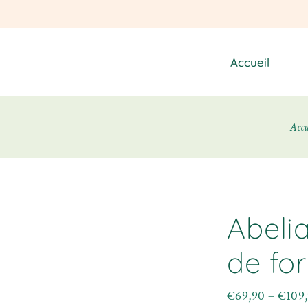
Accueil
Accu
Abelia
de fo
€
69,90
–
€
109
Plage