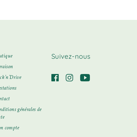
Les
options
peuvent
être
choisies
sur
la
page
du
produit
Suivez-nous
utique
vraison
ick’n’Drive
stations
ntact
ditions générales de
nte
n compte