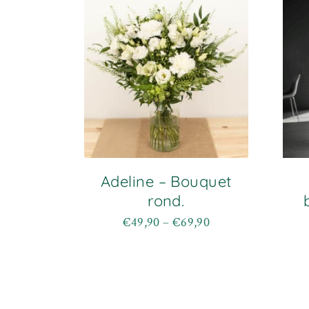
Adeline – Bouquet
rond.
€
49,90
–
€
69,90
Plage
Ce
de
produit
prix :
a
€49,90
plusieurs
à
variations.
€69,90
Les
options