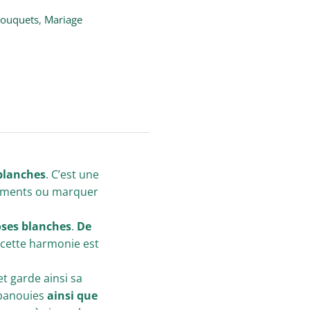
ouquets
,
Mariage
 blanches
. C’est une
iments ou marquer
oses blanches
.
De
 cette harmonie est
t garde ainsi sa
épanouies
ainsi que