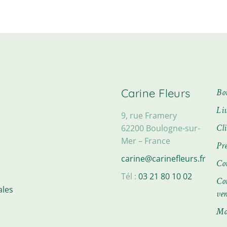
choisies
sur
la
page
du
produit
Carine Fleurs
Bo
Li
9, rue Framery
Cl
62200 Boulogne-sur-
Mer – France
Pre
carine@carinefleurs.fr
Co
Tél :
03 21 80 10 02
Con
ales
ve
Mo