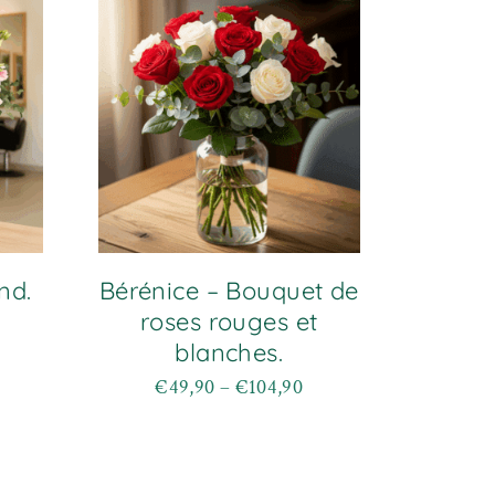
nd.
Bérénice – Bouquet de
roses rouges et
blanches.
€
49,90
–
€
104,90
Plage
Ce
de
produit
prix :
a
€49,90
plusieurs
à
variations.
€104,90