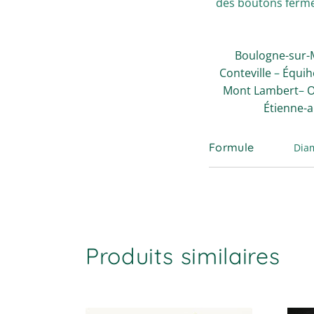
des boutons ferm
Boulogne-sur-
Conteville
–
Équih
Mont Lambert
–
O
Étienne-
Formule
Dia
Produits similaires