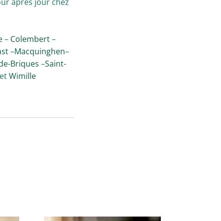
jour après jour chez
e
–
Colembert
–
st
–
Macquinghen
–
de-Briques
–
Saint-
et
Wimille