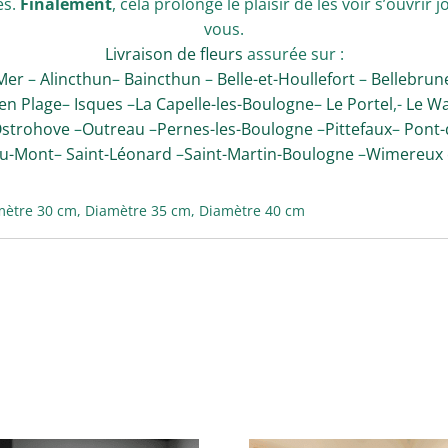
és.
Finalement
, cela prolonge le plaisir de les voir s’ouvrir 
vous.
Livraison de fleurs
assurée sur :
Mer
–
Alincthun
–
Baincthun
–
Belle-et-Houllefort
–
Bellebrun
en Plage
–
Isques
–
La Capelle-les-Boulogne
–
Le Portel
,-
Le Wa
strohove
–
Outreau
–
Pernes-les-Boulogne
–
Pittefaux
–
Pont-
au-Mont
–
Saint-Léonard
–
Saint-Martin-Boulogne
–
Wimereux
mètre 30 cm, Diamètre 35 cm, Diamètre 40 cm