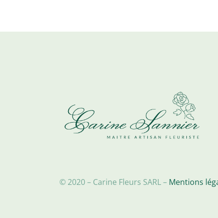
peuvent
être
choisies
sur
la
page
du
produit
© 2020 – Carine Fleurs SARL –
Mentions lég