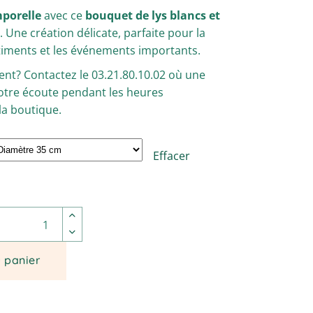
mporelle
avec ce
bouquet de lys blancs et
s
. Une création délicate, parfaite pour la
timents et les événements importants.
nt? Contactez le 03.21.80.10.02 où une
 votre écoute pendant les heures
la boutique.
Effacer
t lié de forme ronde. quantité
u panier