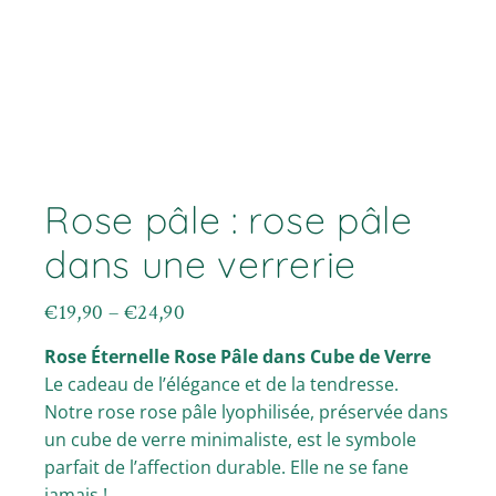
Rose pâle : rose pâle
dans une verrerie
€
19,90
–
€
24,90
Plage
de
Rose Éternelle Rose Pâle dans Cube de Verre
prix :
€19,90
Le cadeau de l’élégance et de la tendresse.
à
Notre rose rose pâle lyophilisée, préservée dans
€24,90
un cube de verre minimaliste, est le symbole
parfait de l’affection durable. Elle ne se fane
jamais !