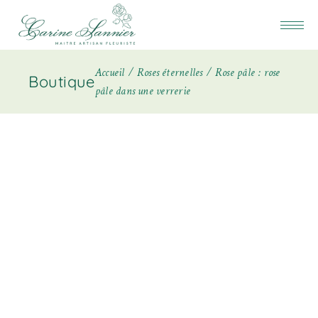
Accueil
Roses éternelles
Rose pâle : rose
Boutique
pâle dans une verrerie