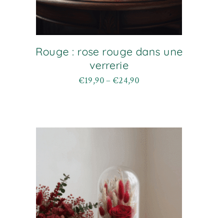
Rouge : rose rouge dans une
verrerie
€
19,90
–
€
24,90
Plage
Ce
de
produit
prix :
a
€19,90
plusieurs
à
variations.
€24,90
Les
options
peuvent
être
choisies
sur
la
page
du
produit