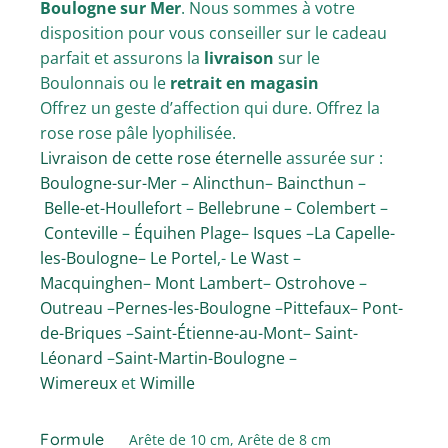
Boulogne sur Mer
. Nous sommes à votre
disposition pour vous conseiller sur le cadeau
parfait et assurons la
livraison
sur le
Boulonnais ou le
retrait en magasin
Offrez un geste d’affection qui dure. Offrez la
rose rose pâle lyophilisée.
Livraison de cette rose éternelle
assurée sur :
Boulogne-sur-Mer
–
Alincthun
–
Baincthun
–
Belle-et-Houllefort
–
Bellebrune
–
Colembert
–
Conteville
–
Équihen Plage
–
Isques
–
La Capelle-
les-Boulogne
–
Le Portel
,-
Le Wast
–
Macquinghen
–
Mont Lambert
–
Ostrohove
–
Outreau
–
Pernes-les-Boulogne
–
Pittefaux
–
Pont-
de-Briques
–
Saint-Étienne-au-Mont
–
Saint-
Léonard
–
Saint-Martin-Boulogne
–
Wimereux
et
Wimille
Formule
Arête de 10 cm, Arête de 8 cm