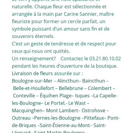
naturelle. Chaque fleur est sélectionnée et
arrangée à la main par Carine Sannier, maître
fleuriste pour former un cercle parfait, un
symbole puissant d’un amour sans fin et de
souvenirs éternels.
C’est un geste de tendresse et de respect pour
ceux qui nous ont quittés.
Un renseignement? Contactez le 03.21.80.10.02
pendant les heures d’ouverture de la boutique.
Livraison de fleurs
assurée sur :
Boulogne-sur-Mer
–
Alincthun
–
Baincthun
–
Belle-et-Houllefort
–
Bellebrune
–
Colembert
–
Conteville
–
Équihen Plage
–
Isques
–
La Capelle-
les-Boulogne
–
Le Portel
,-
Le Wast
–
Macquinghen
–
Mont Lambert
–
Ostrohove
–
Outreau
–
Pernes-les-Boulogne
–
Pittefaux
–
Pont-
de-Briques
–
Saint-Étienne-au-Mont
–
Saint-
Léonard
–
Saint-Martin-Boulogne
–