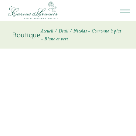
Accueil
Deuil
Nicolas – Couronne à plat
Boutique
– Blanc et vert