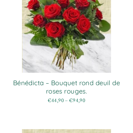
choisies
sur
la
page
du
produit
Bénédicta – Bouquet rond deuil de
roses rouges.
€
44,90
–
€
94,90
Plage
Ce
de
produit
prix :
a
€44,90
plusieurs
à
variations.
€94,90
Les