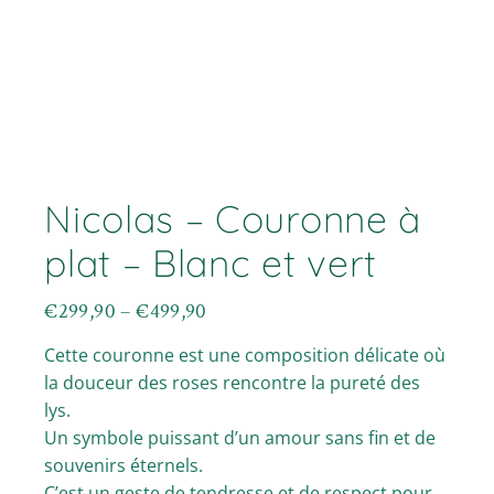
Nicolas – Couronne à
plat – Blanc et vert
€
299,90
–
€
499,90
Plage
de
Cette couronne est une composition délicate où
prix :
€299,90
la douceur des roses rencontre la pureté des
à
lys.
€499,90
Un symbole puissant d’un amour sans fin et de
souvenirs éternels.
C’est un geste de tendresse et de respect pour