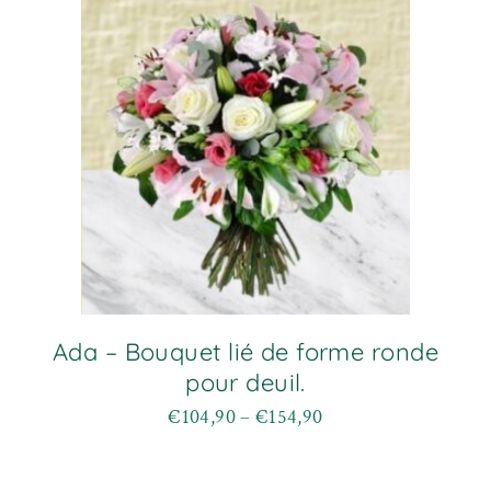
options
peuvent
être
choisies
sur
la
page
du
produit
Ada – Bouquet lié de forme ronde
pour deuil.
€
104,90
–
€
154,90
Plage
Ce
de
produit
prix :
a
€104,90