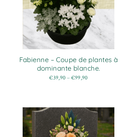
Fabienne – Coupe de plantes à
dominante blanche.
€
39,90
–
€
99,90
Plage
Ce
de
produit
prix :
a
€39,90
plusieurs
à
variations.
€99,90
Les
options
peuvent
être
choisies
sur