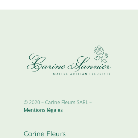
peuvent
être
choisies
sur
la
page
du
produit
© 2020 – Carine Fleurs SARL –
Mentions légales
Carine Fleurs