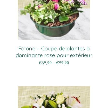
produit
Falone – Coupe de plantes à
dominante rose pour extérieur
€
39,90
–
€
99,90
Plage
Ce
de
produit
prix :
a
€39,90
plusieurs
à
variations.
€99,90
Les
options
peuvent
être
choisies
sur