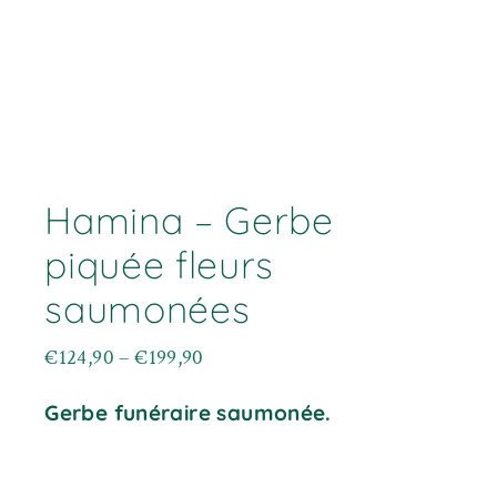
Hamina – Gerbe
piquée fleurs
saumonées
€
124,90
–
€
199,90
Plage
de
prix :
Gerbe funéraire saumonée.
€124,90
à
€199,90