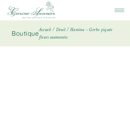
Accueil
Deuil
Hamina – Gerbe piquée
Boutique
fleurs saumonées