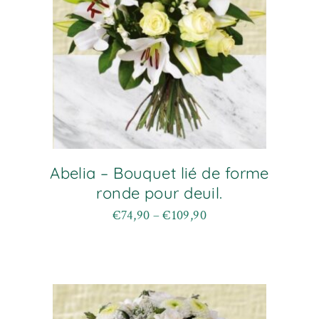
la
page
du
produit
Abelia – Bouquet lié de forme
ronde pour deuil.
€
74,90
–
€
109,90
Plage
Ce
de
produit
prix :
a
€74,90
plusieurs
à
variations.
€109,90
Les
options
peuvent