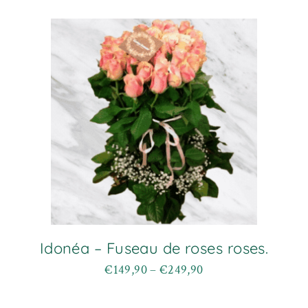
à
variations.
€249,90
Les
options
peuvent
être
choisies
sur
la
page
du
produit
Idonéa – Fuseau de roses roses.
€
149,90
–
€
249,90
Plage
Ce
de
produit
prix :
a