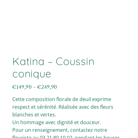
Katina – Coussin
conique
€
149,90
–
€
249,90
Plage
de
Cette composition florale de deuil exprime
prix :
€149,90
respect et sérénité. Réalisée avec des fleurs
à
blanches et vertes.
€249,90
Un hommage avec dignité et douceur.
Pour un renseignement, contactez notre
fleuriste au 03.21.80.10.02. pendant les heures