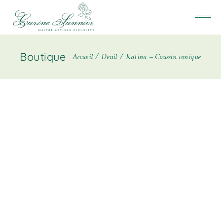
Boutique
Accueil
Deuil
Katina – Coussin conique