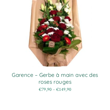
Garence – Gerbe à main avec des
roses rouges
€
79,90
–
€
149,90
Plage
Ce
de
produit
prix :
a
€79,90
plusieurs
à