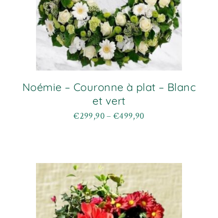
Noémie – Couronne à plat – Blanc
et vert
€
299,90
–
€
499,90
Plage
Ce
de
produit
prix :
a
€299,90
plusieurs
à
variations.
€499,90
Les
options
peuvent
être
choisies
sur
la