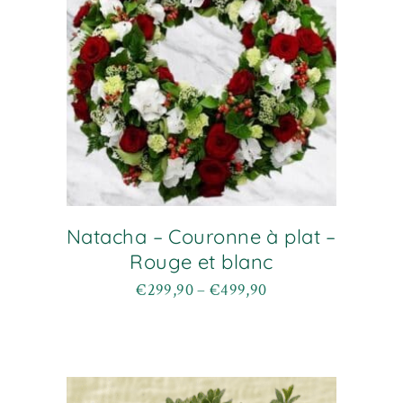
sur
la
page
du
produit
Natacha – Couronne à plat –
Rouge et blanc
€
299,90
–
€
499,90
Plage
Ce
de
produit
prix :
a
€299,90
plusieurs
à
variations.
€499,90
Les
options