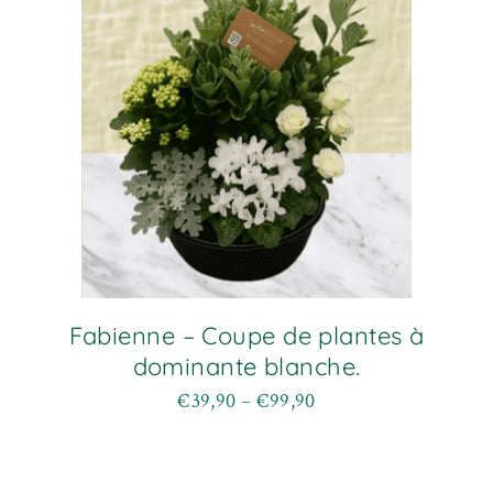
peuvent
être
choisies
sur
la
page
du
produit
Fabienne – Coupe de plantes à
dominante blanche.
€
39,90
–
€
99,90
Plage
Ce
de
produit
prix :
a
€39,90
plusieurs
à