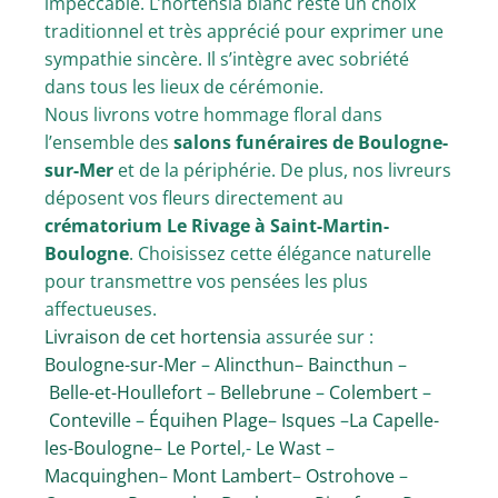
impeccable. L’hortensia blanc reste un choix
traditionnel et très apprécié pour exprimer une
sympathie sincère. Il s’intègre avec sobriété
dans tous les lieux de cérémonie.
Nous livrons votre hommage floral dans
l’ensemble des
salons funéraires de Boulogne-
sur-Mer
et de la périphérie. De plus, nos livreurs
déposent vos fleurs directement au
crématorium Le Rivage à Saint-Martin-
Boulogne
. Choisissez cette élégance naturelle
pour transmettre vos pensées les plus
affectueuses.
Livraison de cet hortensia
assurée sur :
Boulogne-sur-Mer
–
Alincthun
–
Baincthun
–
Belle-et-Houllefort
–
Bellebrune
–
Colembert
–
Conteville
–
Équihen Plage
–
Isques
–
La Capelle-
les-Boulogne
–
Le Portel
,-
Le Wast
–
Macquinghen
–
Mont Lambert
–
Ostrohove
–