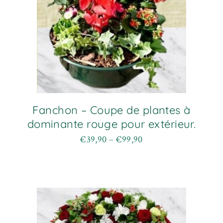
page
du
produit
Fanchon – Coupe de plantes à
dominante rouge pour extérieur.
€
39,90
–
€
99,90
Plage
Ce
de
produit
prix :
a
€39,90
plusieurs
à
variations.
€99,90
Les
options
peuvent
être
choisies