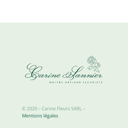
variations.
€99,90
Les
options
peuvent
être
choisies
sur
la
page
du
produit
© 2020 – Carine Fleurs SARL –
Mentions légales