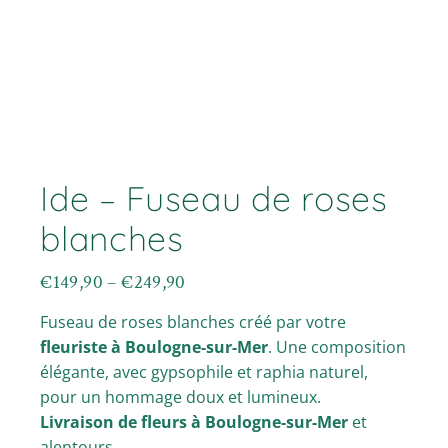
Ide – Fuseau de roses
blanches
€
149,90
–
€
249,90
Plage
de
Fuseau de roses blanches créé par votre
prix :
€149,90
fleuriste à Boulogne-sur-Mer
. Une composition
à
élégante, avec gypsophile et raphia naturel,
€249,90
pour un hommage doux et lumineux.
Livraison de fleurs à Boulogne-sur-Mer
et
alentours