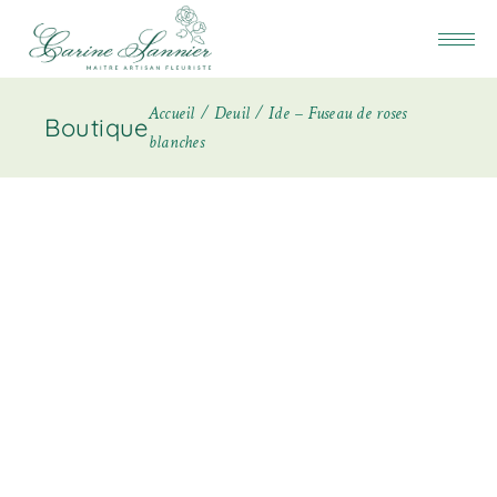
Accueil
Deuil
Ide – Fuseau de roses
Boutique
blanches