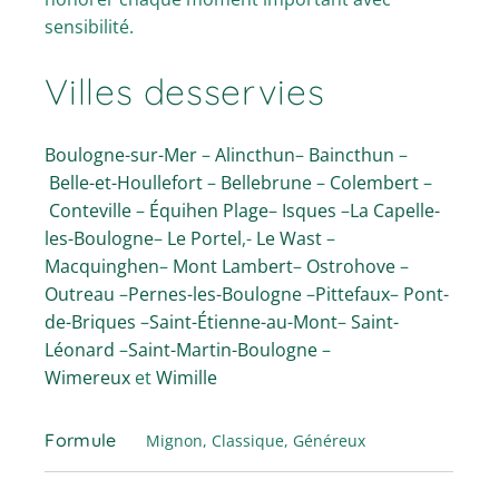
sensibilité.
Villes desservies
Boulogne-sur-Mer
–
Alincthun
–
Baincthun
–
Belle-et-Houllefort
–
Bellebrune
–
Colembert
–
Conteville
–
Équihen Plage
–
Isques
–
La Capelle-
les-Boulogne
–
Le Portel
,-
Le Wast
–
Macquinghen
–
Mont Lambert
–
Ostrohove
–
Outreau
–
Pernes-les-Boulogne
–
Pittefaux
–
Pont-
de-Briques
–
Saint-Étienne-au-Mont
–
Saint-
Léonard
–
Saint-Martin-Boulogne
–
Wimereux
et
Wimille
Formule
Mignon, Classique, Généreux