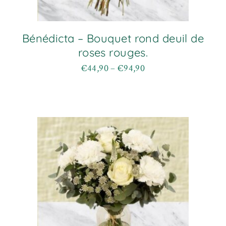
Bénédicta – Bouquet rond deuil de
roses rouges.
€
44,90
–
€
94,90
Plage
Ce
de
produit
prix :
a
€44,90
plusieurs
à
variations.
€94,90
Les
options
peuvent
être
choisies
sur
la
page
du
produit