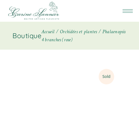
Accueil
Orchidées et plantes
Phalaenopsis
Boutique
4 branches (rose)
Sold