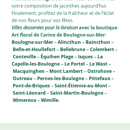
votre composition de jacinthes aujourd’hui.
Finalement, profitez de la fraîcheur et de l’éclat
de nos fleurs pour vos fêtes.
Villes desservies pour la livraison
avec la boutique
Art floral de Carine de Boulogne-sur-Mer:
Boulogne-sur-Mer
–
Alincthun –
Baincthun
–
Belle-et-Houllefort
–
Bellebrune
–
Colembert
–
Conteville
–
Équihen Plage
–
Isques
–
La
Capelle-les-Boulogne
–
Le Portel
–
Le Wast
–
Macquinghen
–
Mont Lambert
–
Ostrohove
–
Outreau
–
Pernes-les-Boulogne
–
Pittefaux
–
Pont-de-Briques
–
Saint-Étienne-au-Mont
–
Saint-Léonard
–
Saint-Martin-Boulogne
–
Wimereux
–
Wimille
.