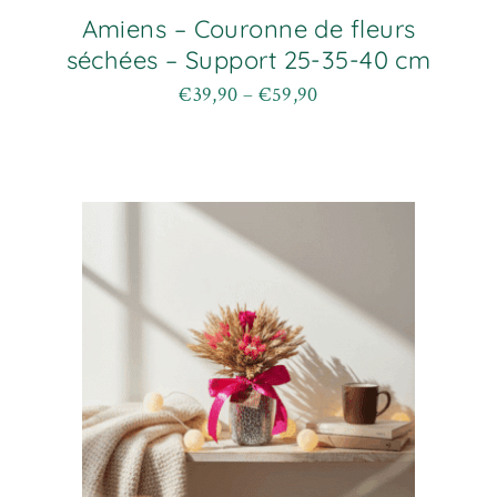
Amiens – Couronne de fleurs
séchées – Support 25-35-40 cm
€
39,90
–
€
59,90
Plage
Ce
de
produit
prix :
a
€39,90
plusieurs
à
variations.
€59,90
Les
options
peuvent
être
choisies
sur
la
page
du
produit