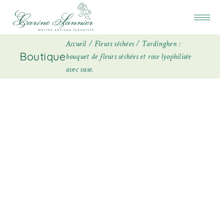
Accueil
Fleurs séchées
Tardinghen :
Boutique
bouquet de fleurs séchées et rose lyophilisée
avec vase.