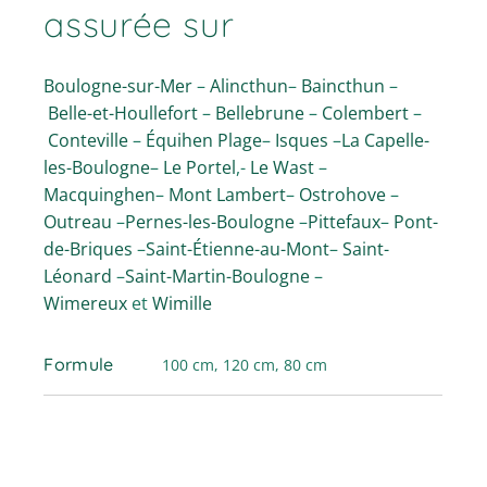
assurée sur
Boulogne-sur-Mer
–
Alincthun
–
Baincthun
–
Belle-et-Houllefort
–
Bellebrune
–
Colembert
–
Conteville
–
Équihen Plage
–
Isques
–
La Capelle-
les-Boulogne
–
Le Portel
,-
Le Wast
–
Macquinghen
–
Mont Lambert
–
Ostrohove
–
Outreau
–
Pernes-les-Boulogne
–
Pittefaux
–
Pont-
de-Briques
–
Saint-Étienne-au-Mont
–
Saint-
Léonard
–
Saint-Martin-Boulogne
–
Wimereux
et
Wimille
Formule
100 cm, 120 cm, 80 cm