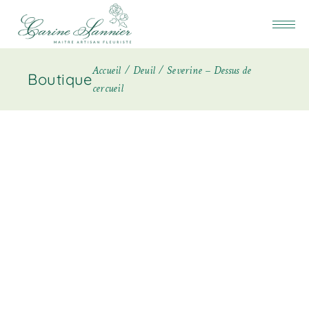
Accueil
Deuil
Severine – Dessus de
Boutique
cercueil