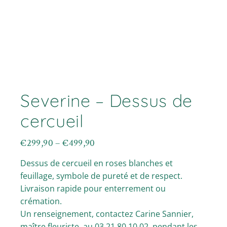
Severine – Dessus de
cercueil
€
299,90
–
€
499,90
Plage
de
Dessus de cercueil en roses blanches et
prix :
€299,90
feuillage, symbole de pureté et de respect.
à
Livraison rapide pour enterrement ou
€499,90
crémation.
Un renseignement, contactez Carine Sannier,
maître fleuriste, au 03.21.80.10.02. pendant les