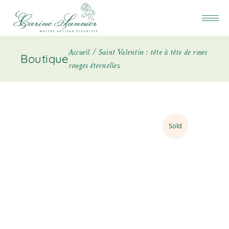
Accueil
Saint Valentin : tête à tête de roses
Boutique
rouges éternelles.
Sold