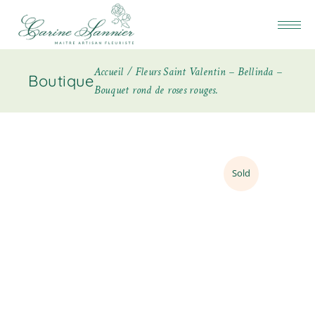
Accueil
Fleurs Saint Valentin – Bellinda –
Boutique
Bouquet rond de roses rouges.
Sold