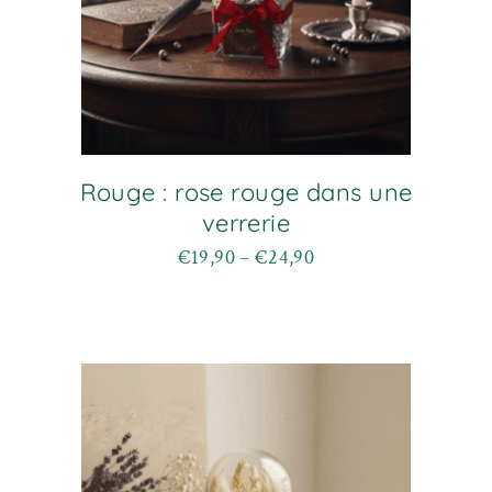
Rouge : rose rouge dans une
verrerie
€
19,90
–
€
24,90
Plage
Ce
de
produit
prix :
a
€19,90
plusieurs
à
variations.
€24,90
Les
options
peuvent
être
choisies
sur
la
page