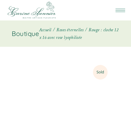
Accueil
Roses éternelles
Rouge : cloche 12
Boutique
x 16 avec rose lyophilisée
Sold