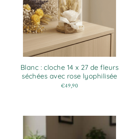
du
produit
Blanc : cloche 14 x 27 de fleurs
séchées avec rose lyophilisée
€
49,90