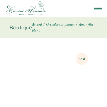
Accueil
Orchidées et plantes
Amaryllis
Boutique
blanc
Sold