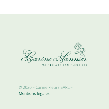
options
peuvent
être
choisies
sur
la
page
du
produit
© 2020 – Carine Fleurs SARL –
Mentions légales