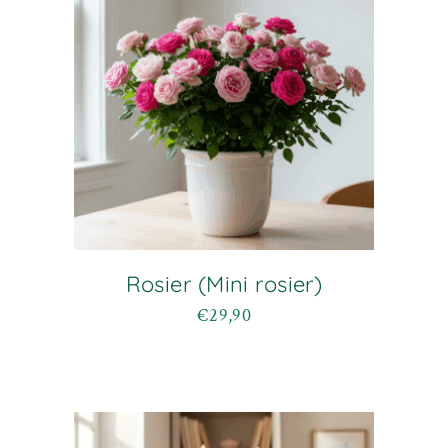
Rosier (Mini rosier)
€
29,90
Ce
produit
a
plusieurs
variations.
Les
options
peuvent