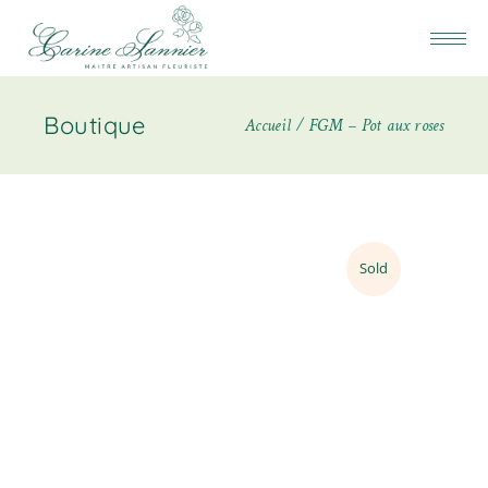
Boutique
Accueil
FGM – Pot aux roses
Sold