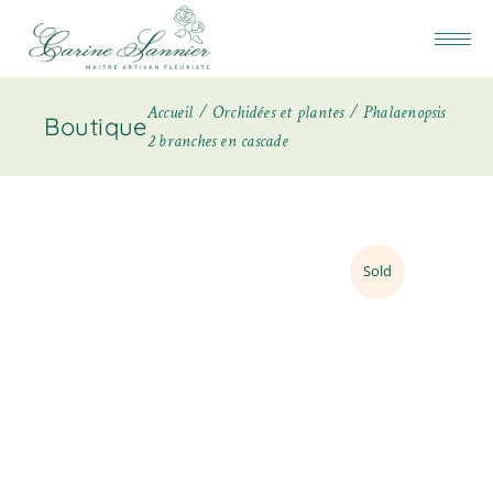
Accueil
Orchidées et plantes
Phalaenopsis
Boutique
2 branches en cascade
Sold