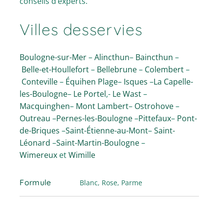
conseils d’experts.
Villes desservies
Boulogne-sur-Mer
–
Alincthun
–
Baincthun
–
Belle-et-Houllefort
–
Bellebrune
–
Colembert
–
Conteville
–
Équihen Plage
–
Isques
–
La Capelle-
les-Boulogne
–
Le Portel
,-
Le Wast
–
Macquinghen
–
Mont Lambert
–
Ostrohove
–
Outreau
–
Pernes-les-Boulogne
–
Pittefaux
–
Pont-
de-Briques
–
Saint-Étienne-au-Mont
–
Saint-
Léonard
–
Saint-Martin-Boulogne
–
Wimereux
et
Wimille
Formule
Blanc, Rose, Parme