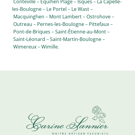
Conteville
–
Équihen Plage
–
Isques
–
La Capelle-
les-Boulogne
–
Le Portel
–
Le Wast
–
Macquinghen
–
Mont Lambert
–
Ostrohove
–
Outreau
–
Pernes-les-Boulogne
–
Pittefaux
–
Pont-de-Briques
–
Saint-Étienne-au-Mont
–
Saint-Léonard
–
Saint-Martin-Boulogne
–
Wimereux
–
Wimille
.