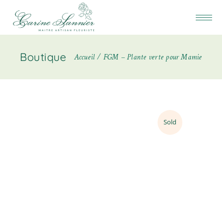
Boutique
Accueil
FGM – Plante verte pour Mamie
Sold