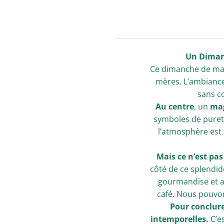
Un Dimanc
Ce dimanche de mars
mères. L’ambiance
sans c
Au centre
, un
mag
symboles de pureté
l’atmosphère est 
Mais ce n’est pas
côté de ce splendid
gourmandise et a
café. Nous pouvo
Pour conclur
intemporelles.
C’es