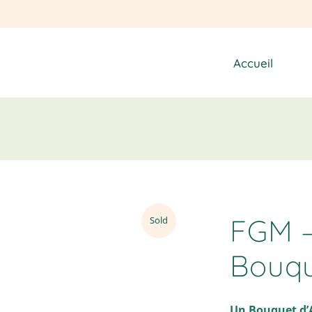
Accueil
FGM –
Sold
Bouqu
Un Bouquet d’