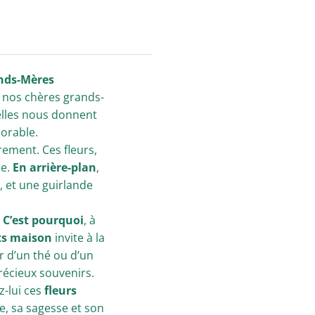
ands-Mères
s nos chères grands-
elles nous donnent
orable.
ement. Ces fleurs,
se.
En arrière-plan
,
, et une guirlande
?
C’est pourquoi
, à
its maison
invite à la
ur d’un thé ou d’un
écieux souvenirs.
z-lui ces
fleurs
ce, sa sagesse et son