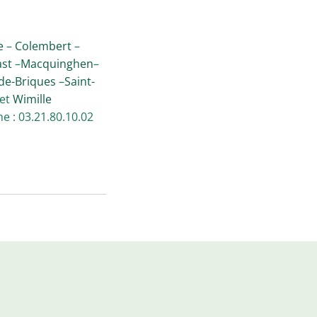
e
–
Colembert
–
st
–
Macquinghen
–
de-Briques
–
Saint-
et
Wimille
e : 03.21.80.10.02