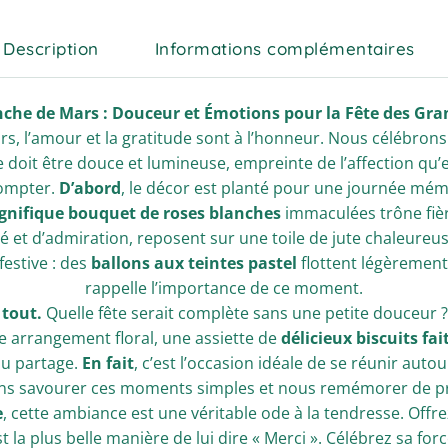
Description
Informations complémentaires
he de Mars : Douceur et Émotions pour la Fête des Gr
, l’amour et la gratitude sont à l’honneur. Nous célébron
 doit être douce et lumineuse, empreinte de l’affection qu’
ompter.
D’abord
, le décor est planté pour une journée mém
nifique bouquet de roses blanches
immaculées trône fièr
 et d’admiration, reposent sur une toile de jute chaleureu
festive : des
ballons aux teintes pastel
flottent légèrement
rappelle l’importance de ce moment.
 tout.
Quelle fête serait complète sans une petite douceur 
e arrangement floral, une assiette de
délicieux biscuits fa
u partage.
En fait
, c’est l’occasion idéale de se réunir auto
ns savourer ces moments simples et nous remémorer de pr
e
, cette ambiance est une véritable ode à la tendresse. Offre
t la plus belle manière de lui dire « Merci ». Célébrez sa for