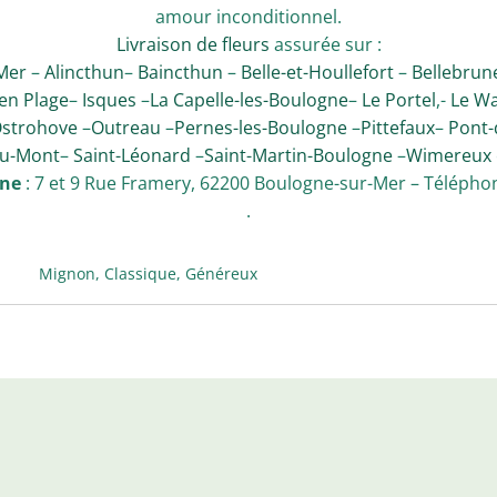
amour inconditionnel.
Livraison de fleurs
assurée sur :
Mer
–
Alincthun
–
Baincthun
–
Belle-et-Houllefort
–
Bellebrun
en Plage
–
Isques
–
La Capelle-les-Boulogne
–
Le Portel
,-
Le Wa
strohove
–
Outreau
–
Pernes-les-Boulogne
–
Pittefaux
–
Pont-
au-Mont
–
Saint-Léonard
–
Saint-Martin-Boulogne
–
Wimereux
ine
: 7 et 9 Rue Framery, 62200 Boulogne-sur-Mer – Téléphon
.
Mignon, Classique, Généreux