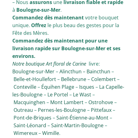
– Nous
assurons
une
livraison fiable et rapide
à
Boulogne-sur-Mer
.
Commandez dès maintenant
votre bouquet
unique.
Offrez
le plus beau des gestes pour la
Fête des Mères.
Commandez dès maintenant pour une
livraison rapide sur Boulogne-sur-Mer et ses
environs.
Notre boutique Art floral de Carine
livre:
Boulogne-sur-Mer
–
Alincthun –
Baincthun
–
Belle-et-Houllefort
–
Bellebrune
–
Colembert
–
Conteville
–
Équihen Plage
–
Isques
–
La Capelle-
les-Boulogne
–
Le Portel
–
Le Wast
–
Macquinghen
–
Mont Lambert
–
Ostrohove
–
Outreau
–
Pernes-les-Boulogne
–
Pittefaux
–
Pont-de-Briques
–
Saint-Étienne-au-Mont
–
Saint-Léonard
–
Saint-Martin-Boulogne
–
Wimereux
–
Wimille
.