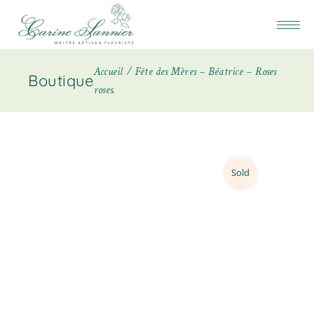
Accueil
Fête des Mères – Béatrice – Roses
Boutique
roses.
Sold