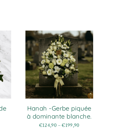
de
Hanah -Gerbe piquée
à dominante blanche.
€
124,90
–
€
199,90
Plage