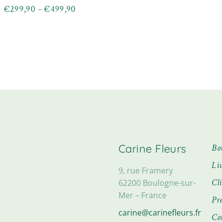
Ce
de
€
299,90
–
€
499,90
Plage
produit
prix :
Ce
a
de
€149,90
produit
plusieurs
prix :
à
a
variations.
€299,90
plusieurs
€249,90
Les
à
variations.
options
€499,90
Les
peuvent
options
être
peuvent
choisies
être
sur
choisies
la
sur
page
la
du
page
produit
du
produit
Carine Fleurs
Bo
Li
9, rue Framery
Cl
62200 Boulogne-sur-
Mer – France
Pre
carine@carinefleurs.fr
Co