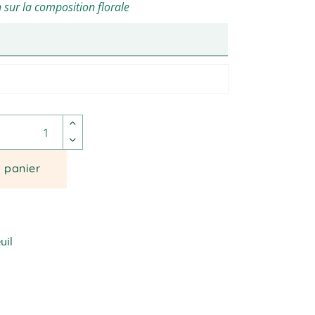
 sur la composition florale
pe de plantes à dominante rouge quantité
u panier
uil