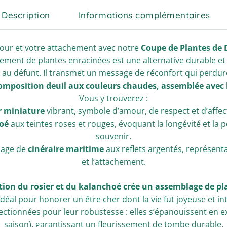
Description
Informations complémentaires
our et votre attachement avec notre
Coupe de Plantes de 
gement de plantes enracinées est une alternative durable e
u défunt. Il transmet un message de réconfort qui perdure 
omposition deuil aux couleurs chaudes, assemblée avec l
Vous y trouverez :
r miniature
vibrant, symbole d’amour, de respect et d’affec
oé
aux teintes roses et rouges, évoquant la longévité et la
souvenir.
llage de
cinéraire maritime
aux reflets argentés, représenta
et l’attachement.
iation du rosier et du kalanchoé crée un assemblage de p
 idéal pour honorer un être cher dont la vie fut joyeuse et in
ectionnées pour leur robustesse : elles s’épanouissent en ex
saison), garantissant un fleurissement de tombe durable.