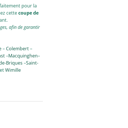
faitement pour la
sez cette
coupe de
ant.
ges, afin de garantir
e
–
Colembert
–
st
–
Macquinghen
–
de-Briques
–
Saint-
et
Wimille