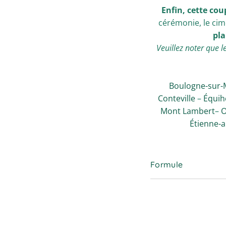
Enfin, cette cou
cérémonie, le cim
pla
Veuillez noter que l
Boulogne-sur-
Conteville
–
Équih
Mont Lambert
–
O
Étienne-
Formule