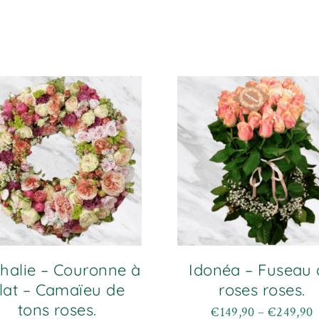
halie – Couronne à
Idonéa – Fuseau 
lat – Camaïeu de
roses roses.
tons roses.
€
149,90
–
€
249,90
Plage