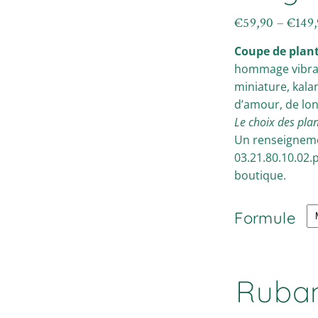
€
59,90
–
€
149
Plage
de
Coupe de plan
prix :
€59,90
hommage vibran
à
miniature, kala
€149,90
d’amour, de lon
Le choix des plan
Un renseignemen
03.21.80.10.02.
boutique.
Formule
Ruba