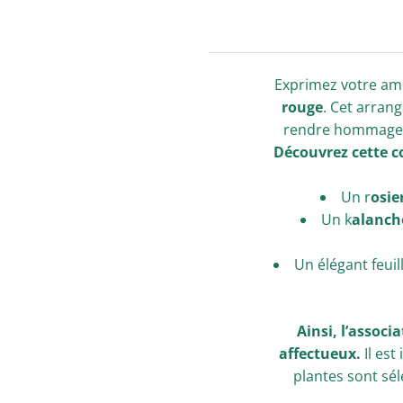
Exprimez votre am
rouge
. Cet arran
rendre hommage a
Découvrez cette c
Un r
osie
Un k
alanch
Un élégant feui
Ainsi, l’assoc
affectueux.
Il est
plantes sont sél