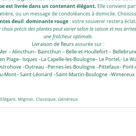
pe est livrée dans un contenant élégant.
Elle convient par
etière, ou un message de condoléances à domicile. Choisis
ntes deuil dominante rouge
: votre souvenir restera éclat
e choix précis des plantes peut varier selon la saison et nos arriva
une fraîcheur optimale.
Livraison de fleurs
assurée sur :
Mer
–
Alincthun
–
Baincthun
–
Belle-et-Houllefort
–
Bellebrun
en Plage
–
Isques
–
La Capelle-les-Boulogne
–
Le Portel
,-
Le Wa
strohove
–
Outreau
–
Pernes-les-Boulogne
–
Pittefaux
–
Pont-
au-Mont
–
Saint-Léonard
–
Saint-Martin-Boulogne
–
Wimereux
Elégant, Mignon, Classique, Généreux