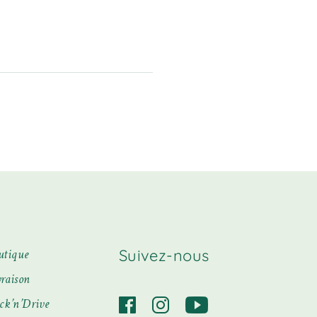
Suivez-nous
utique
vraison
ick’n’Drive