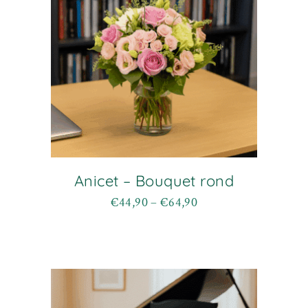
Anicet – Bouquet rond
€
44,90
–
€
64,90
Plage
Ce
de
produit
prix :
a
€44,90
plusieurs
à
variations.
€64,90
Les
options
peuvent
être