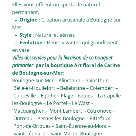
Elles vous offrent un spectacle naturel
permanent.
– Origine :
Création artisanale à Boulogne-sur-
Mer.
– Style :
Naturel et aérien.
– Évolution :
Fleurs vivantes qui grandissent
en vase.
Villes desservies pour la livraison de ce bouquet
printanier
par la boutique Art floral de Carine
de Boulogne-sur-Mer:
Boulogne-sur-Mer
–
Alincthun –
Baincthun
–
Belle-et-Houllefort
–
Bellebrune
–
Colembert
–
Conteville
–
Équihen Plage
–
Isques
–
La Capelle-
les-Boulogne
–
Le Portel
–
Le Wast
–
Macquinghen
–
Mont Lambert
–
Ostrohove
–
Outreau
–
Pernes-les-Boulogne
–
Pittefaux
–
Pont-de-Briques
–
Saint-Étienne-au-Mont
–
Saint-Léonard
–
Saint-Martin-Boulogne
–