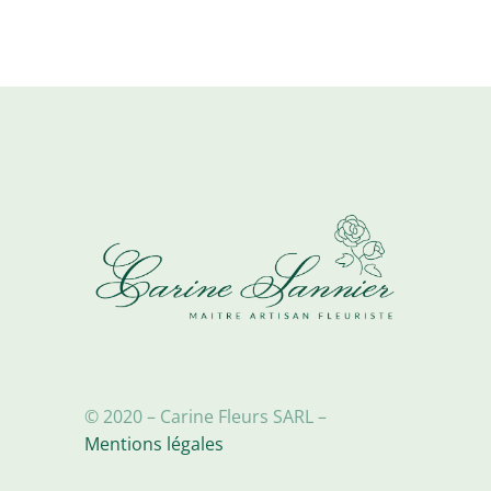
variations.
€59,90
Les
options
peuvent
être
choisies
sur
la
page
du
produit
© 2020 – Carine Fleurs SARL –
Mentions légales