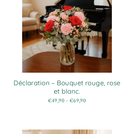
choisies
sur
la
page
du
produit
Déclaration – Bouquet rouge, rose
et blanc.
€
49,90
–
€
69,90
Plage
Ce
de
produit
prix :
a
€49,90
plusieurs
à
variations.
€69,90
Les