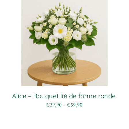
Les
options
peuvent
être
choisies
sur
la
page
du
produit
Alice – Bouquet lié de forme ronde.
€
39,90
–
€
59,90
Plage
Ce
de
produit
prix :
a
€39,90
plusieurs
à