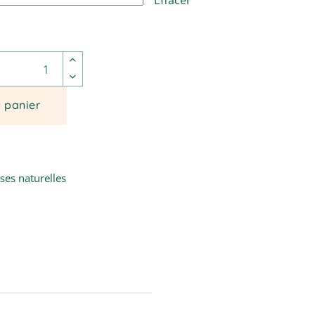
Effacer
uquet rond de roses rouges et une blanche solitaire quanti
u panier
ses naturelles