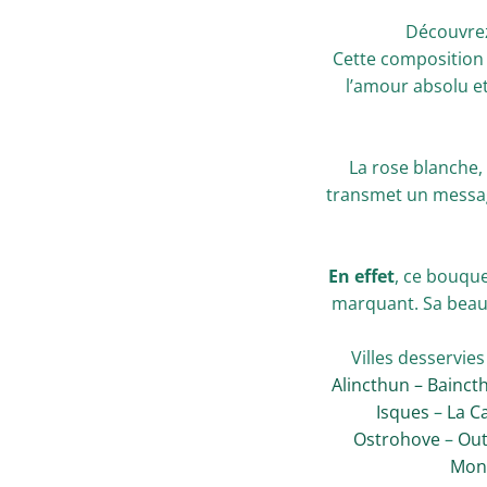
Découvrez
Cette composition
l’amour absolu e
La rose blanche,
transmet un messag
En effet
, ce bouque
marquant. Sa beau
Villes desservie
Alincthun –
Bainct
Isques
–
La C
Ostrohove
–
Out
Mon