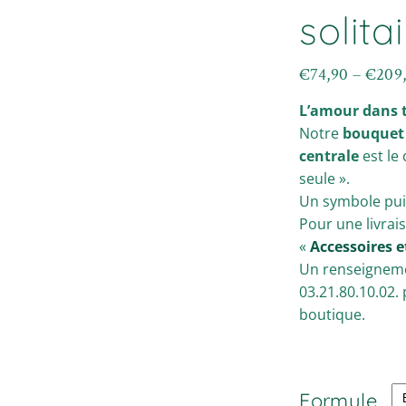
solita
€
74,90
–
€
209
Plage
de
L’amour dans t
prix :
€74,90
Notre
bouquet 
à
centrale
est le 
€209,90
seule ».
Un symbole pui
Pour une livrai
«
Accessoires e
Un renseignemen
03.21.80.10.02.
boutique.
Formule