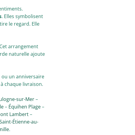
entiments.
s
. Elles symbolisent
ire le regard. Elle
. Cet arrangement
orde naturelle ajoute
, ou un anniversaire
 chaque livraison.
ulogne-sur-Mer
–
le
–
Équihen Plage
–
ont Lambert
–
Saint-Étienne-au-
ille
.