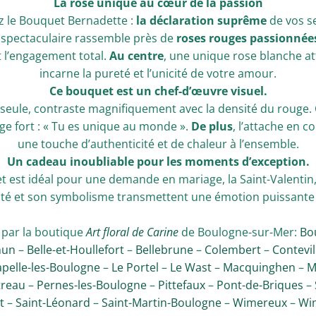
La rose unique au cœur de la passion
 le Bouquet Bernadette :
la déclaration suprême
de vos s
 spectaculaire rassemble près de
roses rouges passionnée
t l’engagement total.
Au centre
, une unique rose blanche att
incarne la pureté et l’unicité de votre amour.
Ce bouquet est un chef-d’œuvre visuel.
 seule, contraste magnifiquement avec la densité du rouge
e fort : « Tu es unique au monde ».
De plus
, l’attache en c
une touche d’authenticité et de chaleur à l’ensemble.
Un cadeau inoubliable pour les moments d’exception.
t est idéal pour une demande en mariage, la Saint-Valentin
té et son symbolisme transmettent une émotion puissante à
s par la boutique
Art floral de Carine
de Boulogne-sur-Mer:
Bo
hun
–
Belle-et-Houllefort
–
Bellebrune
–
Colembert
–
Contevil
apelle-les-Boulogne
–
Le Portel
–
Le Wast
–
Macquinghen
–
M
reau
–
Pernes-les-Boulogne
–
Pittefaux
–
Pont-de-Briques
–
t
–
Saint-Léonard
–
Saint-Martin-Boulogne
–
Wimereux
–
Wim