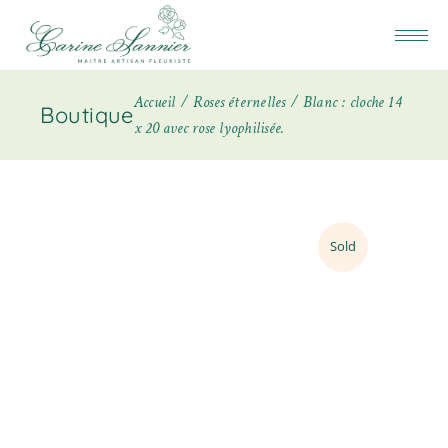
Accueil
Roses éternelles
Blanc : cloche 14
Boutique
x 20 avec rose lyophilisée.
Sold