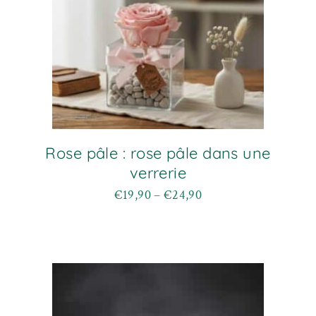
du
produit
Rose pâle : rose pâle dans une
verrerie
€
19,90
–
€
24,90
Plage
Ce
de
produit
prix :
a
€19,90
plusieurs
à
variations.
€24,90
Les
options
peuvent
être
choisies