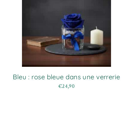
sur
la
page
du
produit
Bleu : rose bleue dans une verrerie
€
24,90
Ce
produit
a
plusieurs
variations.
Les
options
peuvent
être