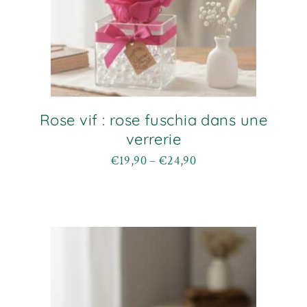
Rose vif : rose fuschia dans une
verrerie
€
19,90
–
€
24,90
Plage
Ce
de
produit
prix :
a
€19,90
plusieurs
à
variations.
€24,90
Les
options
peuvent
être
choisies
sur
la
page