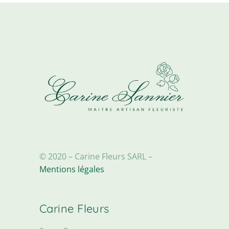
choisies
sur
la
page
du
produit
© 2020 – Carine Fleurs SARL –
Mentions légales
Carine Fleurs