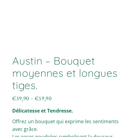
Austin – Bouquet
moyennes et longues
tiges.
€
39,90
–
€
59,90
Plage
de
Délicatesse et Tendresse.
prix :
€39,90
Offrez un bouquet qui exprime les sentiments
à
avec grâce.
€59,90
Les roses poudrées symbolisent la douceur,