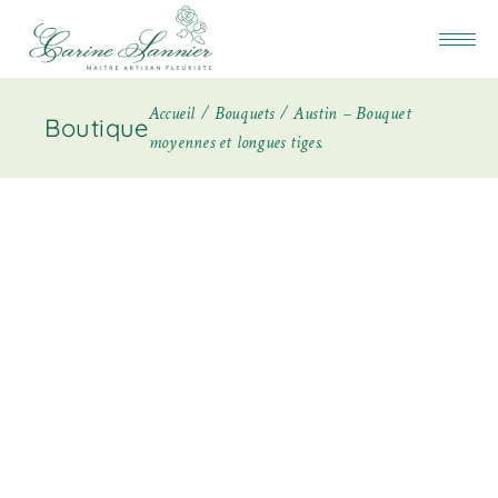
Accueil
Bouquets
Austin – Bouquet
Boutique
moyennes et longues tiges.