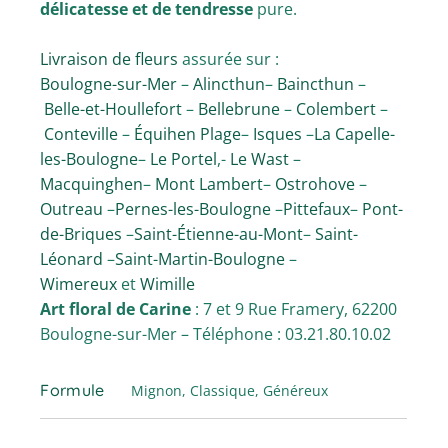
délicatesse et de tendresse
pure.
Livraison de fleurs
assurée sur :
Boulogne-sur-Mer
–
Alincthun
–
Baincthun
–
Belle-et-Houllefort
–
Bellebrune
–
Colembert
–
Conteville
–
Équihen Plage
–
Isques
–
La Capelle-
les-Boulogne
–
Le Portel
,-
Le Wast
–
Macquinghen
–
Mont Lambert
–
Ostrohove
–
Outreau
–
Pernes-les-Boulogne
–
Pittefaux
–
Pont-
de-Briques
–
Saint-Étienne-au-Mont
–
Saint-
Léonard
–
Saint-Martin-Boulogne
–
Wimereux
et
Wimille
Art floral de Carine
: 7 et 9 Rue Framery, 62200
Boulogne-sur-Mer – Téléphone : 03.21.80.10.02
Formule
Mignon, Classique, Généreux