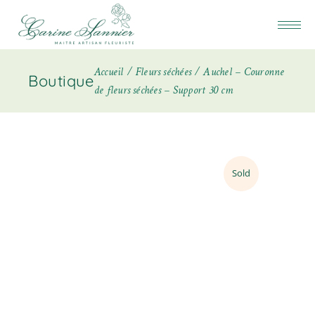
Accueil
Fleurs séchées
Auchel – Couronne
Boutique
de fleurs séchées – Support 30 cm
Sold