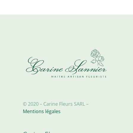
options
peuvent
être
choisies
sur
la
page
du
produit
© 2020 – Carine Fleurs SARL –
Mentions légales