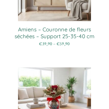
Amiens – Couronne de fleurs
séchées – Support 25-35-40 cm
€
39,90
–
€
59,90
Plage
Ce
de
produit
prix :
a
€39,90
plusieurs
à
variations.
€59,90
Les
options
peuvent
être
choisies
sur
la
page
du
produit