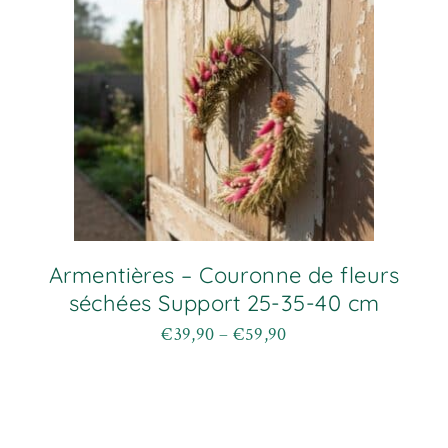
Armentières – Couronne de fleurs
séchées Support 25-35-40 cm
€
39,90
–
€
59,90
Plage
Ce
de
produit
prix :
a
€39,90
plusieurs
à
variations.
€59,90
Les