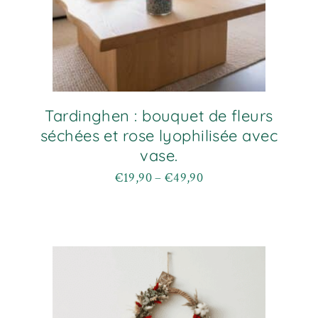
Tardinghen : bouquet de fleurs
séchées et rose lyophilisée avec
vase.
€
19,90
–
€
49,90
Plage
Ce
de
produit
prix :
a
€19,90
plusieurs
à
variations.
€49,90
Les
options
peuvent
être
choisies
sur
la