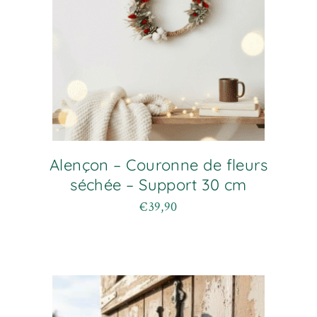
page
du
produit
Alençon – Couronne de fleurs
séchée – Support 30 cm
€
39,90