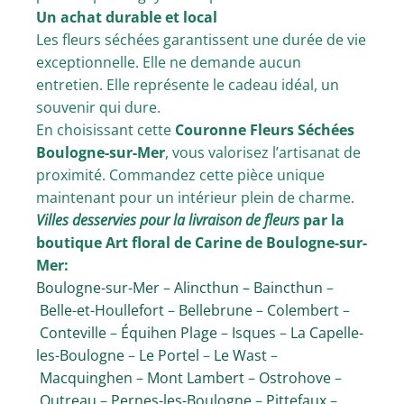
Un achat durable et local
Les fleurs séchées garantissent une durée de vie
exceptionnelle. Elle ne demande aucun
entretien. Elle représente le cadeau idéal, un
souvenir qui dure.
En choisissant cette
Couronne Fleurs Séchées
Boulogne-sur-Mer
, vous valorisez l’artisanat de
proximité. Commandez cette pièce unique
maintenant pour un intérieur plein de charme.
Villes desservies pour la livraison de fleurs
par la
boutique Art floral de Carine de Boulogne-sur-
Mer:
Boulogne-sur-Mer
–
Alincthun –
Baincthun
–
Belle-et-Houllefort
–
Bellebrune
–
Colembert
–
Conteville
–
Équihen Plage
–
Isques
–
La Capelle-
les-Boulogne
–
Le Portel
–
Le Wast
–
Macquinghen
–
Mont Lambert
–
Ostrohove
–
Outreau
–
Pernes-les-Boulogne
–
Pittefaux
–