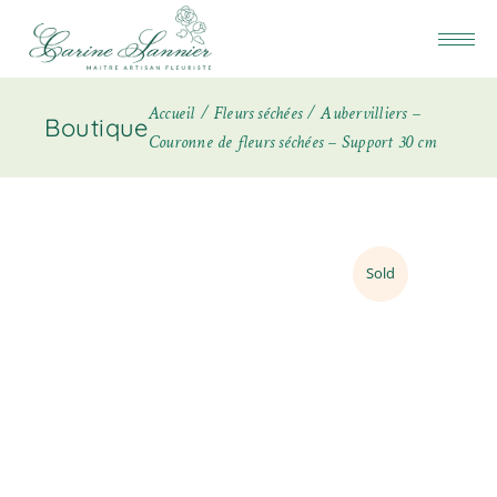
Accueil
Fleurs séchées
Aubervilliers –
Boutique
Couronne de fleurs séchées – Support 30 cm
Sold