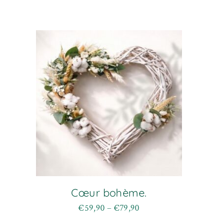
Cœur bohème.
€
59,90
–
€
79,90
Plage
Ce