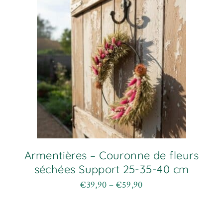
Armentières – Couronne de fleurs
séchées Support 25-35-40 cm
€
39,90
–
€
59,90
Plage
Ce
de
produit
prix :
a
€39,90
plusieurs