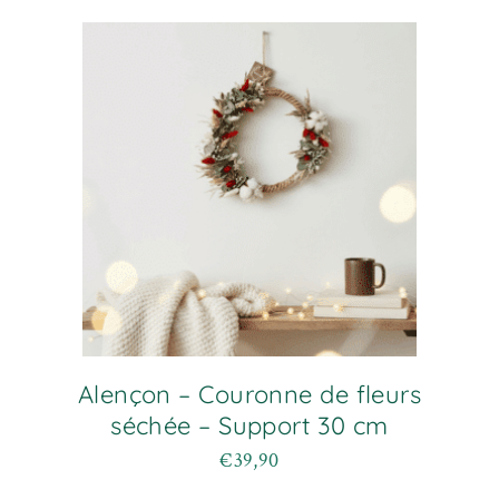
à
variations.
€59,90
Les
options
peuvent
être
choisies
sur
la
page
du
produit
Alençon – Couronne de fleurs
séchée – Support 30 cm
€
39,90