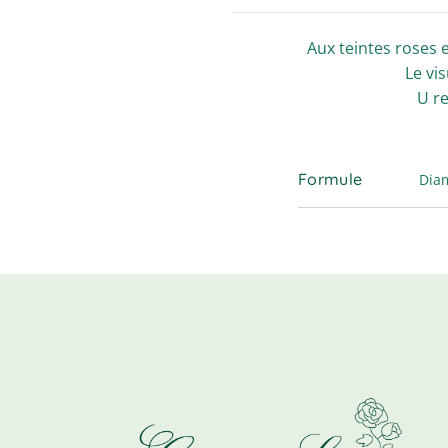
Aux teintes roses 
Le vis
U re
Formule
Dia