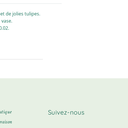
 de jolies tulipes.
s vase.
0.02.
Suivez-nous
utique
vraison