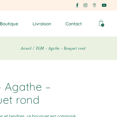
Boutique
Livraison
Contact
0
Accueil
FGM – Agathe – Bouquet rond
 Agathe –
et rond
es et tendres, ce bouquet est composé