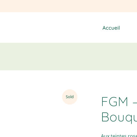
Accueil
FGM –
Sold
Bouqu
Aux teintes ros